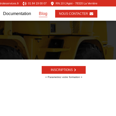
oleservices.fr
01 84 19 00 07
RN.10 L’Agiot - 78320 La Verrière
Documentation
Blog
NOUS CONTACTER
INSCRIPTIONS
« Parametrez votre formation »