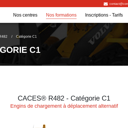
contact@contr
Nos centres
Nos formations
Inscriptions - Tarifs
R482
Catégorie C1
ÉGORIE C1
CACES® R482 - Catégorie C1
Engins de chargement à déplacement alternatif