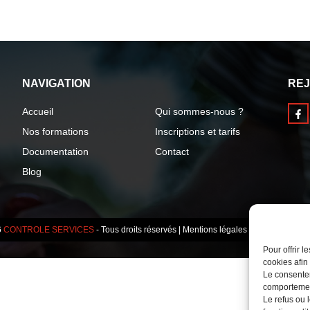
NAVIGATION
REJ
Accueil
Qui sommes-nous ?
Nos formations
Inscriptions et tarifs
Documentation
Contact
Blog
6
CONTROLE SERVICES
- Tous droits réservés
|
Mentions légales
|
Conditions Gé
Pour offrir 
cookies afin
Le consente
comportement
Le refus ou l