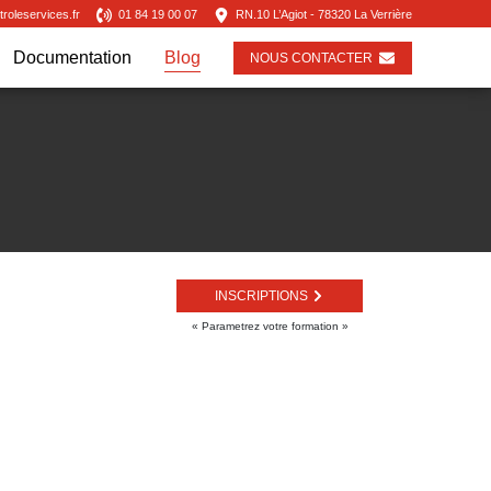
oleservices.fr
01 84 19 00 07
RN.10 L’Agiot - 78320 La Verrière
Documentation
Blog
NOUS CONTACTER
INSCRIPTIONS
« Parametrez votre formation »